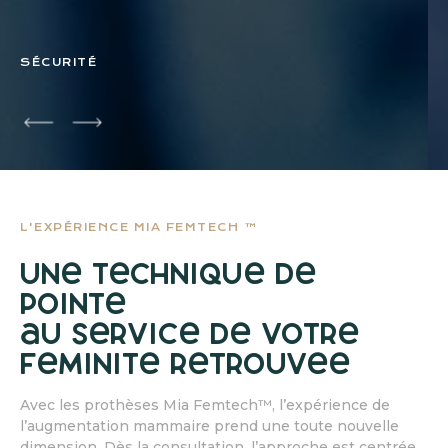
SÉCURITÉ
L'EXPÉRIENCE MIA FEMTECH ™
une technique de
pointe
au service de votre
féminité retrouvée
Avec les prothèses Mia Femtech™, l’expérience de
l’augmentation mammaire prend une toute nouvelle
dimension. Dès la consultation, l’approche est centrée