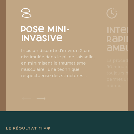
Pose mini-
Inter
invasive
rapid
ambu
Incision discrète d'environ 2 cm
dissimulée dans le pli de l'aisselle,
La procédur
en minimisant le traumatisme
90 minutes,
musculaire : une technique
toujours d’a
respectueuse des structures
permet un re
naturelles du sein.
même.
LE RÉSULTAT MIA®