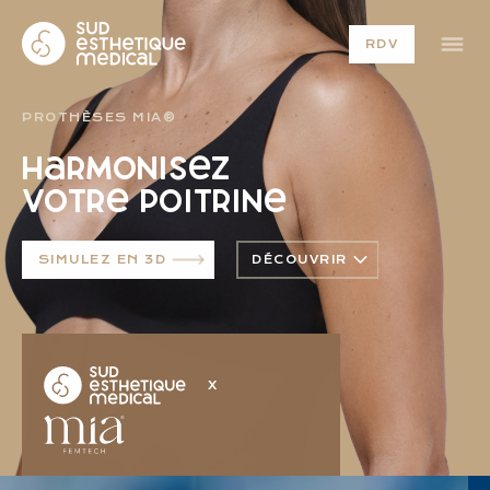
RDV
PROTHÈSES MIA®
Harmonisez
votre poitrine
SIMULEZ EN 3D
DÉCOUVRIR
X